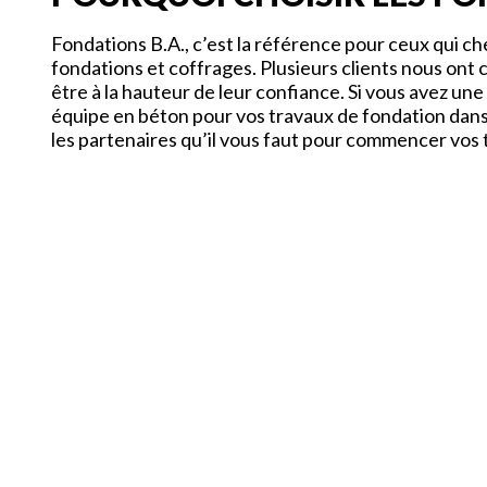
Fondations B.A., c’est la référence pour ceux qui c
fondations et coffrages. Plusieurs clients nous ont 
être à la hauteur de leur confiance. Si vous avez un
équipe en béton pour vos travaux de fondation dan
les partenaires qu’il vous faut pour commencer vos 
À PROPOS
Fondée en 1979 à Trois-Pistoles, Fondations B.A. es
entreprise spécialisée dans les domaines du coffrag