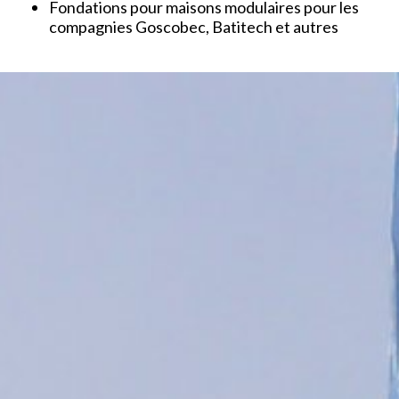
Fondations pour maisons modulaires pour les
compagnies Goscobec, Batitech et autres