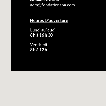
adm@fondationsba.com
Heures D'ouverture
Lundi au jeudi
8 h à 16 h 30
Vendredi
8 h à 12 h